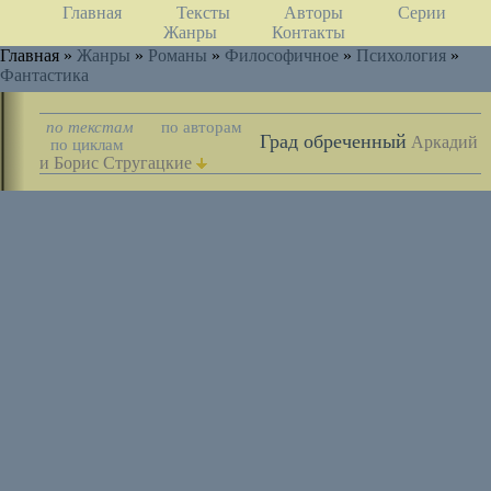
Главная
Тексты
Авторы
Серии
Жанры
Контакты
Главная »
Жанры
»
Романы
»
Философичное
»
Психология
»
Фантастика
по текстам
по авторам
Град обреченный
Аркадий
по циклам
и Борис Стругацкие