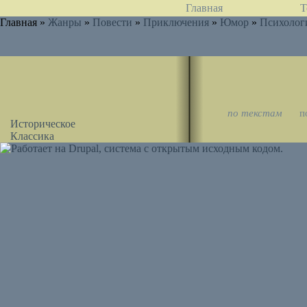
Главная
Т
Главная »
Жанры
»
Повести
»
Приключения
»
Юмор
»
Психолог
по текстам
п
Историческое
Классика