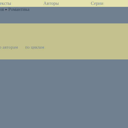
ексты
Авторы
Серии
ия
»
Романтика
о авторам
по циклам