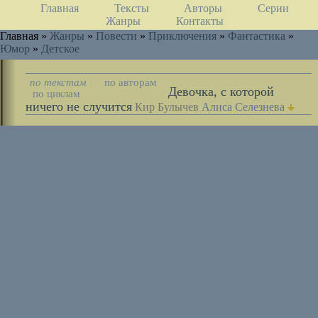
Главная
Тексты
Авторы
Серии
Жанры
Контакты
Главная »
Жанры
»
Повести
»
Приключения
»
Фантастика
»
Юмор
»
Детское
по текстам
по авторам
Девочка, с которой
по циклам
ничего не случится
Кир Булычев
Алиса Селезнева