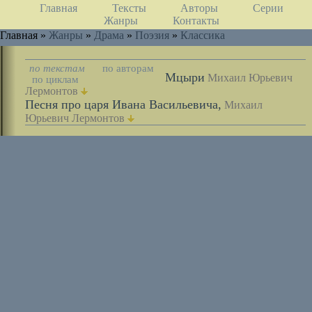
Главная
Тексты
Авторы
Серии
Жанры
Контакты
Главная »
Жанры
»
Драма
»
Поэзия
»
Классика
по текстам
по авторам
Мцыри
Михаил Юрьевич
по циклам
Лермонтов
Песня про царя Ивана Васильевича,
Михаил
Юрьевич Лермонтов