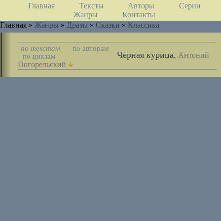
Главная
Тексты
Авторы
Серии
Жанры
Контакты
Главная »
Жанры
»
Драма
»
Сказки
»
Классика
по текстам
по авторам
Черная курица,
Антоний
по циклам
Погорельский