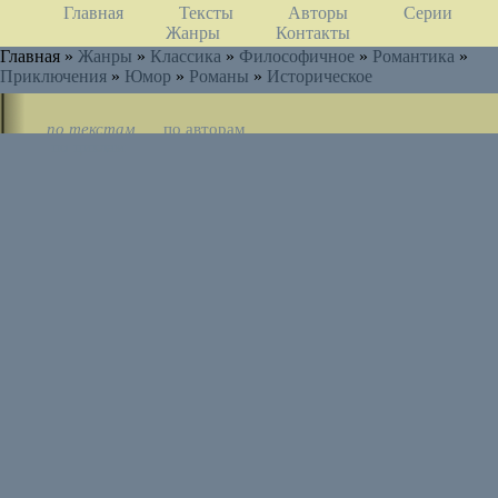
Главная
Тексты
Авторы
Серии
Жанры
Контакты
Главная »
Жанры
»
Классика
»
Философичное
»
Романтика
»
Приключения
»
Юмор
»
Романы
»
Историческое
по текстам
по авторам
по циклам