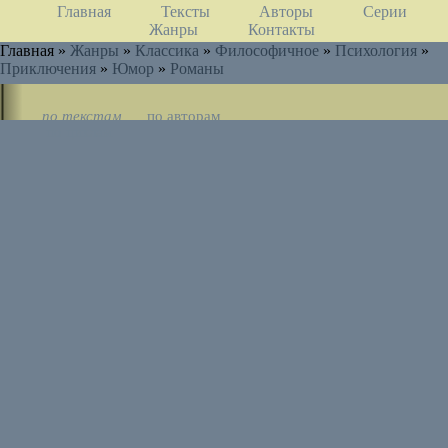
Главная
Тексты
Авторы
Серии
Жанры
Контакты
Главная »
Жанры
»
Классика
»
Философичное
»
Психология
»
Приключения
»
Юмор
»
Романы
по текстам
по авторам
по циклам