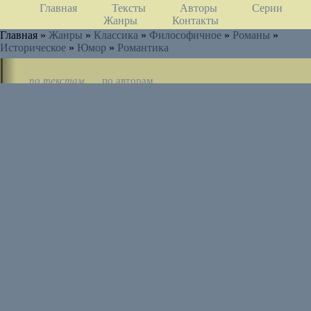
Главная
Тексты
Авторы
Серии
Жанры
Контакты
Главная »
Жанры
»
Классика
»
Философичное
»
Романы
»
Историческое
»
Юмор
»
Романтика
по текстам
по авторам
по циклам