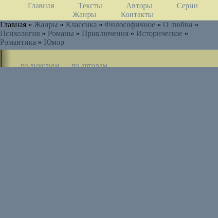
Главная
Тексты
Авторы
Серии
Жанры
Контакты
Главная »
Жанры
»
Классика
»
Философичное
»
О любви
»
Психология
»
Романы
»
Приключения
»
Историческое
»
Романтика
»
Юмор
по текстам
по авторам
по циклам