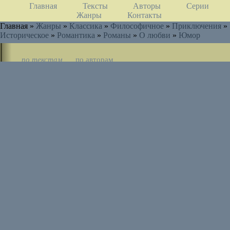
Главная
Тексты
Авторы
Серии
Жанры
Контакты
Главная »
Жанры
»
Классика
»
Философичное
»
Приключения
»
Историческое
»
Романтика
»
Романы
»
О любви
»
Юмор
по текстам
по авторам
по циклам