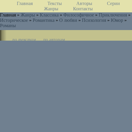
Главная
Тексты
Авторы
Серии
Жанры
Контакты
Главная »
Жанры
»
Классика
»
Философичное
»
Приключения
»
Историческое
»
Романтика
»
О любви
»
Психология
»
Юмор
»
Романы
по текстам
по авторам
по циклам