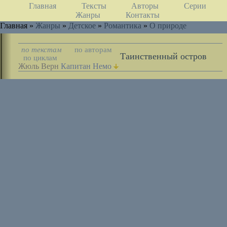
Главная
Тексты
Авторы
Серии
Жанры
Контакты
Главная »
Жанры
»
Детское
»
Романтика
»
О природе
по текстам
по авторам
Таинственный остров
по циклам
Жюль Верн
Капитан Немо