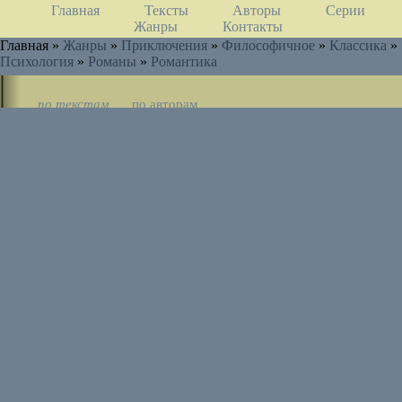
Главная
Тексты
Авторы
Серии
Жанры
Контакты
Главная »
Жанры
»
Приключения
»
Философичное
»
Классика
»
Психология
»
Романы
»
Романтика
по текстам
по авторам
по циклам