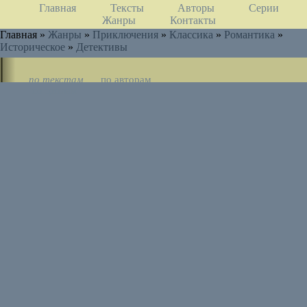
Главная
Тексты
Авторы
Серии
Жанры
Контакты
Главная »
Жанры
»
Приключения
»
Классика
»
Романтика
»
Историческое
»
Детективы
по текстам
по авторам
по циклам