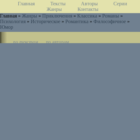
Главная
Тексты
Авторы
Серии
Жанры
Контакты
Главная »
Жанры
»
Приключения
»
Классика
»
Романы
»
Психология
»
Историческое
»
Романтика
»
Философичное
»
Юмор
по текстам
по авторам
по циклам