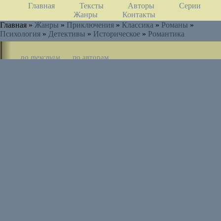
Главная
Тексты
Авторы
Серии
Жанры
Контакты
Главная »
Жанры
»
Приключения
»
Классика
»
Романы
»
Психология
»
Детективы
»
Историческое
»
Романтика
по текстам
по авторам
по циклам