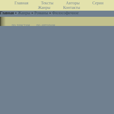
Главная
Тексты
Авторы
Серии
Жанры
Контакты
Главная »
Жанры
»
Романы
»
Философичное
по текстам
по авторам
по циклам