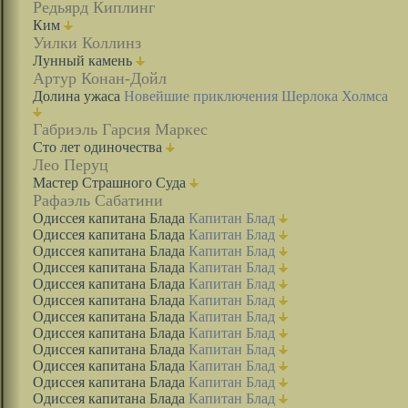
Редьярд Киплинг
Ким
Уилки Коллинз
Лунный камень
Артур Конан-Дойл
Долина ужаса
Новейшие приключения Шерлока Холмса
Габриэль Гарсия Маркес
Сто лет одиночества
Лео Перуц
Мастер Страшного Суда
Рафаэль Сабатини
Одиссея капитана Блада
Капитан Блад
Одиссея капитана Блада
Капитан Блад
Одиссея капитана Блада
Капитан Блад
Одиссея капитана Блада
Капитан Блад
Одиссея капитана Блада
Капитан Блад
Одиссея капитана Блада
Капитан Блад
Одиссея капитана Блада
Капитан Блад
Одиссея капитана Блада
Капитан Блад
Одиссея капитана Блада
Капитан Блад
Одиссея капитана Блада
Капитан Блад
Одиссея капитана Блада
Капитан Блад
Одиссея капитана Блада
Капитан Блад