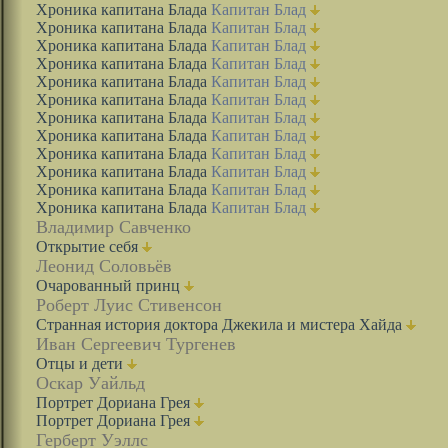
Хроника капитана Блада
Капитан Блад
Хроника капитана Блада
Капитан Блад
Хроника капитана Блада
Капитан Блад
Хроника капитана Блада
Капитан Блад
Хроника капитана Блада
Капитан Блад
Хроника капитана Блада
Капитан Блад
Хроника капитана Блада
Капитан Блад
Хроника капитана Блада
Капитан Блад
Хроника капитана Блада
Капитан Блад
Хроника капитана Блада
Капитан Блад
Хроника капитана Блада
Капитан Блад
Хроника капитана Блада
Капитан Блад
Владимир Савченко
Открытие себя
Леонид Соловьёв
Очарованный принц
Роберт Луис Стивенсон
Странная история доктора Джекила и мистера Хайда
Иван Сергеевич Тургенев
Отцы и дети
Оскар Уайльд
Портрет Дориана Грея
Портрет Дориана Грея
Герберт Уэллс