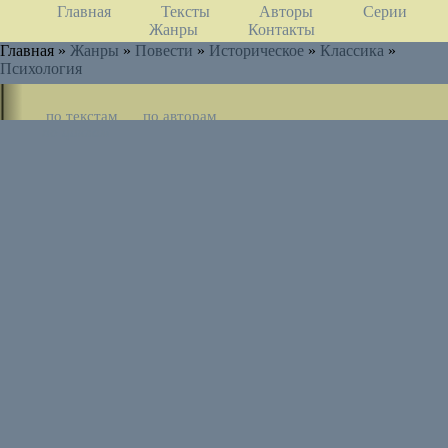
Главная
Тексты
Авторы
Серии
Жанры
Контакты
Главная »
Жанры
»
Повести
»
Историческое
»
Классика
»
Психология
по текстам
по авторам
по циклам