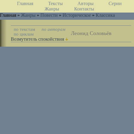
Главная
Тексты
Авторы
Серии
Жанры
Контакты
Главная »
Жанры
»
Повести
»
Историческое
»
Классика
по текстам
по авторам
Леонид Соловьёв
по циклам
Возмутитель спокойствия