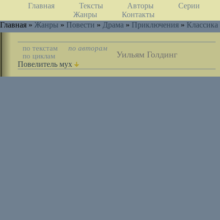
Главная
Тексты
Авторы
Серии
Жанры
Контакты
Главная »
Жанры
»
Повести
»
Драма
»
Приключения
»
Классика
по текстам
по авторам
Уильям Голдинг
по циклам
Повелитель мух