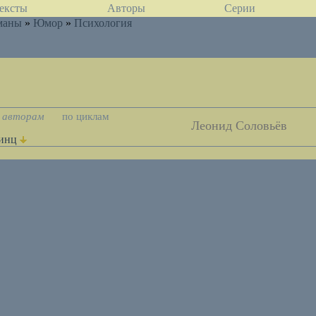
ексты
Авторы
Серии
маны
»
Юмор
»
Психология
 авторам
по циклам
Леонид Соловьёв
инц