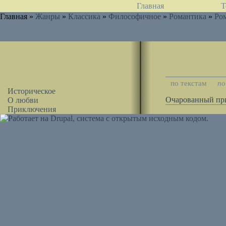
Главная
Т
Главная »
Жанры
»
Классика
»
Философичное
»
Романтика
»
Ро
по текстам
по
Историческое
Очарованный пр
О любви
Приключения