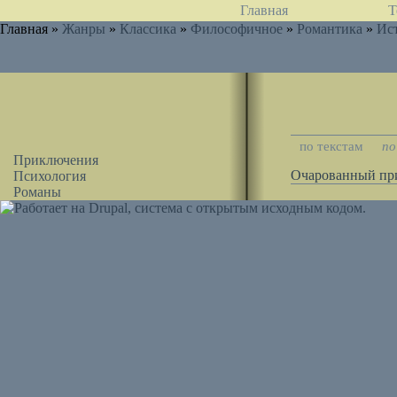
Главная
Т
Главная »
Жанры
»
Классика
»
Философичное
»
Романтика
»
Ис
по текстам
по
Приключения
Очарованный пр
Психология
Романы