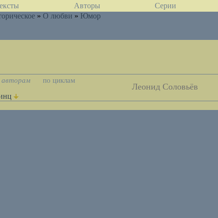
ексты
Авторы
Серии
торическое
»
О любви
»
Юмор
 авторам
по циклам
Леонид Соловьёв
инц