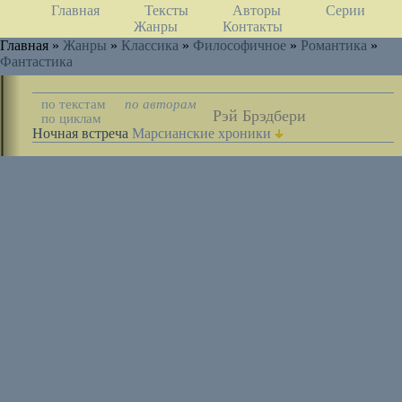
Главная
Тексты
Авторы
Серии
Жанры
Контакты
Главная »
Жанры
»
Классика
»
Философичное
»
Романтика
»
Фантастика
по текстам
по авторам
Рэй Брэдбери
по циклам
Ночная встреча
Марсианские хроники