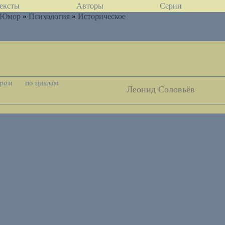
ексты
Авторы
Серии
Юмор
»
Психология
»
Историческое
орам
по циклам
Леонид Соловьёв