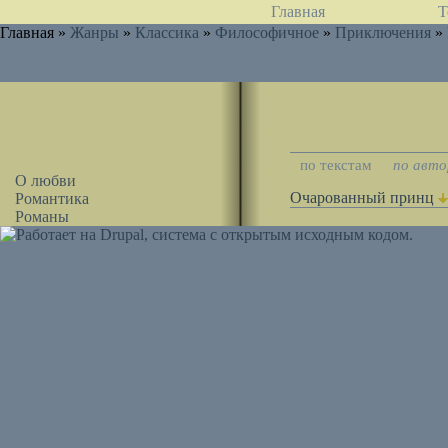
Главная
Т
Главная »
Жанры
»
Классика
»
Философичное
»
Приключения
»
по текстам
по авт
О любви
Очарованный принц
Романтика
Романы