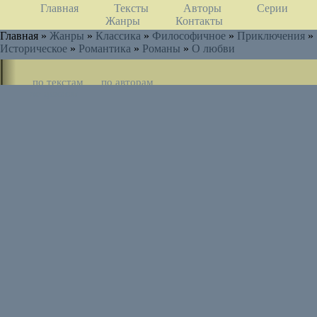
Главная
Тексты
Авторы
Серии
Жанры
Контакты
Главная »
Жанры
»
Классика
»
Философичное
»
Приключения
»
Историческое
»
Романтика
»
Романы
»
О любви
по текстам
по авторам
по циклам