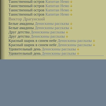
Таинственный остров
Капитан Немо
Таинственный остров
Капитан Немо
Таинственный остров
Капитан Немо
Таинственный остров
Капитан Немо
Виктор Драгунский
Белые амадины
Денискины рассказы
Белые амадины
Денискины рассказы
Друг детства
Денискины рассказы
Друг детства
Денискины рассказы
Красный шарик в синем небе
Денискины рассказы
Красный шарик в синем небе
Денискины рассказы
Удивительный день
Денискины рассказы
Удивительный день
Денискины рассказы