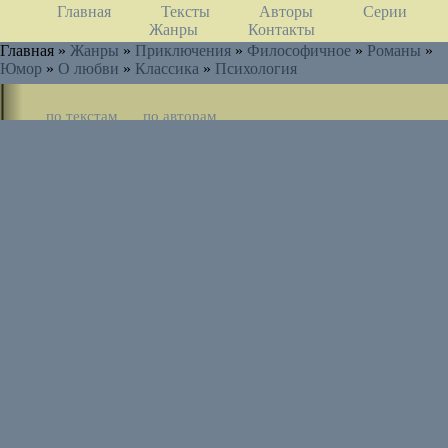
Главная
Тексты
Авторы
Серии
Жанры
Контакты
Главная »
Жанры
»
Приключения
»
Философичное
»
Романы
»
Юмор
»
О любви
»
Классика
»
Психология
по текстам
по авторам
по циклам