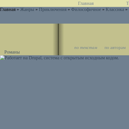
Главная
Т
Главная »
Жанры
»
Приключения
»
Философичное
»
Классика
»
по текстам
по авторам
Романы