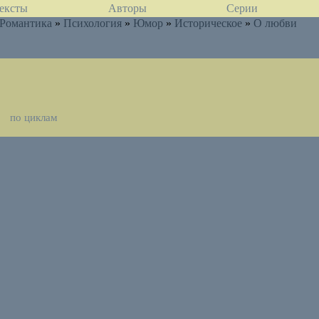
ексты
Авторы
Серии
Романтика
»
Психология
»
Юмор
»
Историческое
»
О любви
по циклам