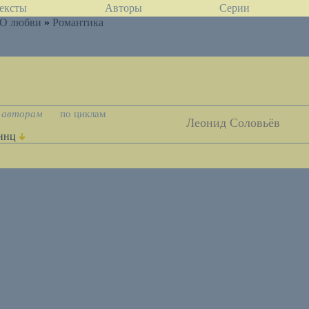
ексты
Авторы
Серии
О любви
»
Романтика
 авторам
по циклам
Леонид Соловьёв
инц