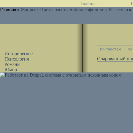
Главная
Т
Главная »
Жанры
»
Приключения
»
Философичное
»
Классика
»
по текстам
по
Историческое
Очарованный пр
Психология
Романы
Юмор