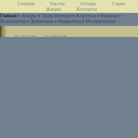
Главная
Тексты
Авторы
Серии
Жанры
Контакты
Главная »
Жанры
»
Приключения
»
Классика
»
Романы
»
Психология
»
Детективы
»
Романтика
»
Историческое
по текстам
по авторам
по циклам