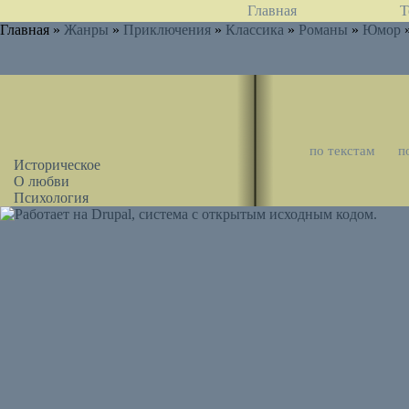
Главная
Т
Главная »
Жанры
»
Приключения
»
Классика
»
Романы
»
Юмор
по текстам
п
Историческое
О любви
Психология