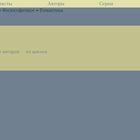
ексты
Авторы
Серии
»
Философичное
»
Романтика
о авторам
по циклам