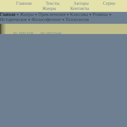
Главная
Тексты
Авторы
Серии
Жанры
Контакты
Главная »
Жанры
»
Приключения
»
Классика
»
Романы
»
Историческое
»
Философичное
»
Психология
по текстам
по авторам
по циклам