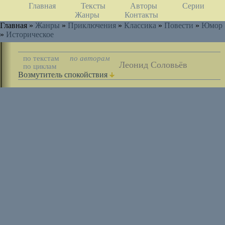
Главная
Тексты
Авторы
Серии
Жанры
Контакты
Главная »
Жанры
»
Приключения
»
Классика
»
Повести
»
Юмор
»
Историческое
по текстам
по авторам
Леонид Соловьёв
по циклам
Возмутитель спокойствия