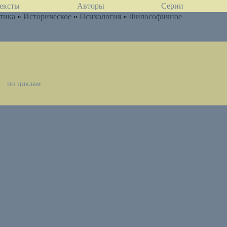
ексты
Авторы
Серии
тика
»
Историческое
»
Психология
»
Философичное
по циклам