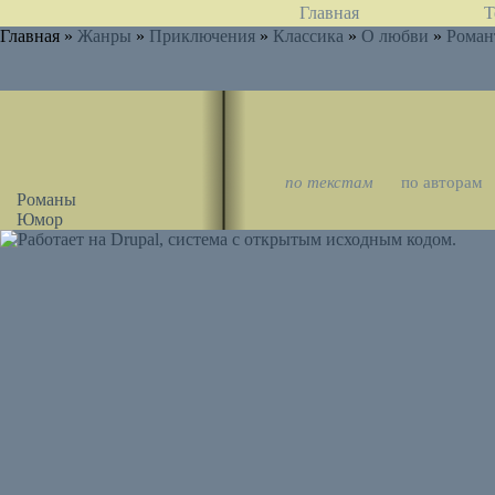
Главная
Т
Главная »
Жанры
»
Приключения
»
Классика
»
О любви
»
Роман
по текстам
по авторам
Романы
Юмор